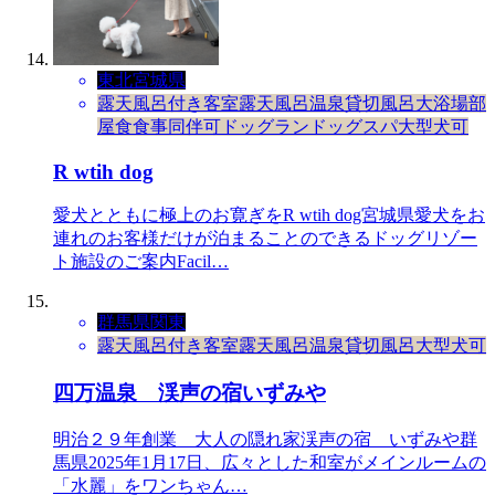
東北
宮城県
露天風呂付き客室
露天風呂
温泉
貸切風呂
大浴場
部
屋食
食事同伴可
ドッグラン
ドッグスパ
大型犬可
R wtih dog
愛犬とともに極上のお寛ぎをR wtih dog宮城県愛犬をお
連れのお客様だけが泊まることのできるドッグリゾー
ト施設のご案内Facil…
群馬県
関東
露天風呂付き客室
露天風呂
温泉
貸切風呂
大型犬可
四万温泉 渓声の宿いずみや
明治２９年創業 大人の隠れ家渓声の宿 いずみや群
馬県2025年1月17日、広々とした和室がメインルームの
「水麗」をワンちゃん…