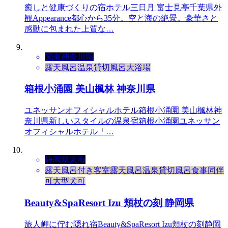
癒しと健康づくりの宿ホテル三日月 富士見亭千葉県外
観Appearance都心から35分。空と海の絶景。豪華さと
感動に包まれた上質な…
関東
神奈川県
露天風呂
温泉
貸切風呂
大浴場
箱根小涌園 美山楓林 神奈川県
ユネッサンオフィシャルホテル箱根小涌園 美山楓林神
奈川県新しいスタイルの温泉宿箱根小涌園ユネッサン
オフィシャルホテル「…
静岡県
東海
露天風呂付き客室
露天風呂
温泉
貸切風呂
食事同伴
可
大型犬可
Beauty&SpaResort Izu 頬杖の刻 静岡県
旅人岬に佇む隠れ宿Beauty&SpaResort Izu頬杖の刻静岡