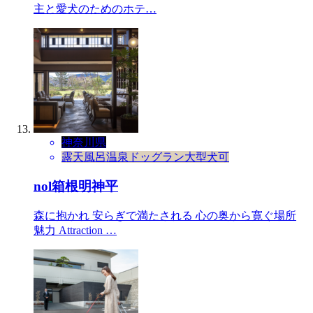
主と愛犬のためのホテ…
神奈川県
露天風呂
温泉
ドッグラン
大型犬可
nol箱根明神平
森に抱かれ 安らぎで満たされる 心の奥から寛ぐ場所
魅力 Attraction …