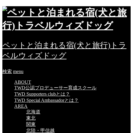
ペットと泊まれる宿(犬と旅行)トラ
ベルウィズドッグ
検索
menu
ABOUT
TWD公認プロデューサー育成スクール
TWD Supporters clubとは？
TWD Special Ambassadorとは？
AREA
北海道
東北
関東
北陸・甲信越