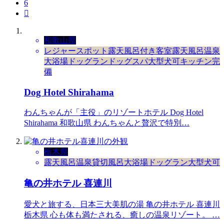
6

和歌山県
レジャースポット
露天風呂付き客室
露天風呂
温泉
大浴場
ドッグラン
ドッグスパ
大型犬可
キッチン完
備
Dog Hotel Shirahama
わんちゃんが「主役」のリゾートホテル Dog Hotel
Shirahama 和歌山県 わんちゃんと贅沢で特別…
栃木県
露天風呂
温泉
貸切風呂
大浴場
ドッグラン
大型犬可
亀の井ホテル 喜連川
愛犬と旅する、日本三大美肌の湯 亀の井ホテル 喜連川
栃木県 心も体も満たされる、癒しの温泉リゾート。 …