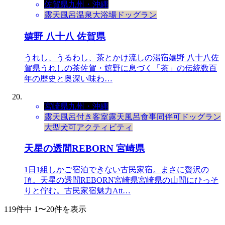
佐賀県
九州・沖縄
露天風呂
温泉
大浴場
ドッグラン
嬉野 八十八 佐賀県
うれし、うるわし、茶とかけ流しの湯宿嬉野 八十八佐
賀県うれしの茶佐賀・嬉野に息づく「茶」の伝統数百
年の歴史と奥深い味わ…
宮崎県
九州・沖縄
露天風呂付き客室
露天風呂
食事同伴可
ドッグラン
大型犬可
アクティビティ
天星の透間REBORN 宮崎県
1日1組しかご宿泊できない古民家宿。まさに贅沢の
頂。天星の透間REBORN宮崎県宮崎県の山間にひっそ
りと佇む。古民家宿魅力Att…
119件中 1〜20件を表示