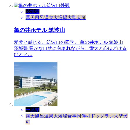
茨城県
露天風呂
温泉
大浴場
大型犬可
亀の井ホテル 筑波山
愛犬と感じる、筑波山の四季。 亀の井ホテル 筑波山
茨城県 豊かな自然に包まれながら、愛犬と心ほどける
ひとと…
千葉県
露天風呂
温泉
大浴場
食事同伴可
ドッグラン
大型犬
可