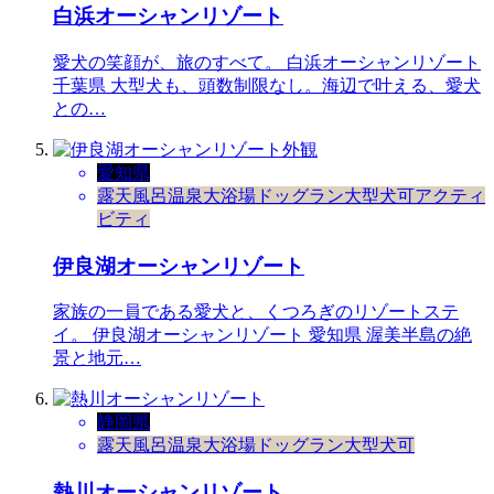
白浜オーシャンリゾート
愛犬の笑顔が、旅のすべて。 白浜オーシャンリゾート
千葉県 大型犬も、頭数制限なし。海辺で叶える、愛犬
との…
愛知県
露天風呂
温泉
大浴場
ドッグラン
大型犬可
アクティ
ビティ
伊良湖オーシャンリゾート
家族の一員である愛犬と、くつろぎのリゾートステ
イ。 伊良湖オーシャンリゾート 愛知県 渥美半島の絶
景と地元…
静岡県
露天風呂
温泉
大浴場
ドッグラン
大型犬可
熱川オーシャンリゾート