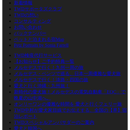
新着情報
TWDサポータズクラブ
TWDの想い
コンサルティング
お問い合わせ
バックナンバー
ペットと泊まれる宿Map
Petz Portraits by Sonia Farrell
TWD検疫代行サービス
【お知らせ】ご予約特典一覧
メルセデスで行く！九州一周の旅
メルセデス・ベンツで巡る、日本一周優雅な愛犬旅
メルセデスで行く！淡路・四国の旅
愛犬と行く沖縄・九州旅！
新時代の愛犬旅！メルセデスの電気自動車「EQC」で
晩夏の山中湖へ。
オンリーワンの優雅な時間を 愛犬と行くフェリー旅
TWD中村が愛犬家目線でお伝えする、全国の【界】宿
泊レポート
TWDスペシャルアンバサダーのご案内
愛犬と韓国へ