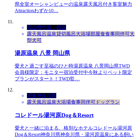
県全室オーシャンビューの温泉露天風呂付き客室魅力
Attractionわずか10…
岡山県
中国・四国
露天風呂
温泉
貸切風呂
大浴場
部屋食
食事同伴可
大
型犬可
湯原温泉 八景 岡山県
愛犬と過ごす至福のひと時湯原温泉 八景岡山県TWD
会員様限定：モニター宿泊受付中今秋よりペット限定
プランがスタート！TWD監…
関東
神奈川県
露天風呂
温泉
大浴場
食事同伴可
ドッグラン
コレドール湯河原Dog＆Resort
愛犬と一緒に泊まる、格別なホテルコレドール湯河原
Dog＆Resort神奈川県神奈川県・湯河原温泉にある飼い