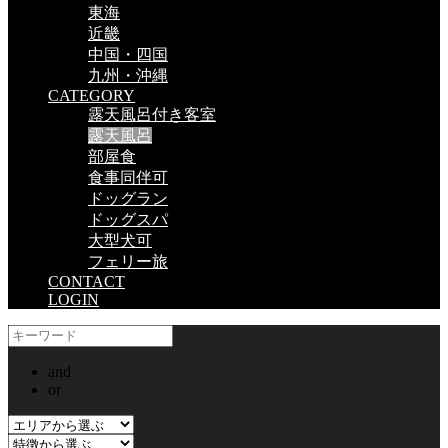
東海
近畿
中国・四国
九州・沖縄
CATEGORY
露天風呂付き客室
露天風呂
部屋食
食事同伴可
ドッグラン
ドッグスパ
大型犬可
フェリー旅
CONTACT
LOGIN
and
or