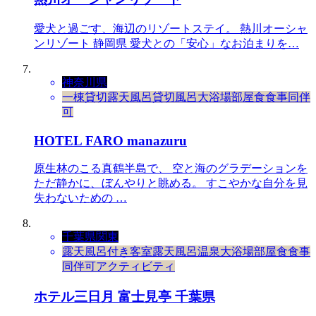
愛犬と過ごす、海辺のリゾートステイ。 熱川オーシャ
ンリゾート 静岡県 愛犬との「安心」なお泊まりを…
神奈川県
一棟貸切
露天風呂
貸切風呂
大浴場
部屋食
食事同伴
可
HOTEL FARO manazuru
原生林のこる真鶴半島で、 空と海のグラデーションを
ただ静かに、ぼんやりと眺める。 すこやかな自分を見
失わないための …
千葉県
関東
露天風呂付き客室
露天風呂
温泉
大浴場
部屋食
食事
同伴可
アクティビティ
ホテル三日月 富士見亭 千葉県