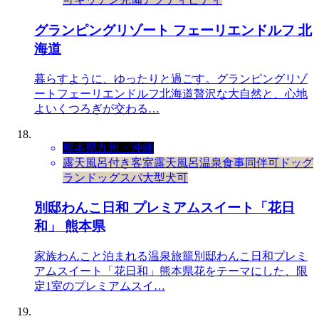
グランピングリゾート フェーリエンドルフ 北
海道
暮らすように、ゆったりと過ごす。グランピングリゾ
ートフェーリエンドルフ北海道贅沢な大自然と、心地
よいくつろぎが交わる…
熊本県
九州・沖縄
露天風呂付き客室
露天風呂
温泉
食事同伴可
ドッグ
ラン
ドッグスパ
大型犬可
別邸わんこ日和 プレミアムスイート「花日
和」 熊本県
家族わんこと泊まれる温泉旅籠別邸わんこ日和プレミ
アムスイート「花日和」熊本県花をテーマにした、限
定1室のプレミアムスイ…