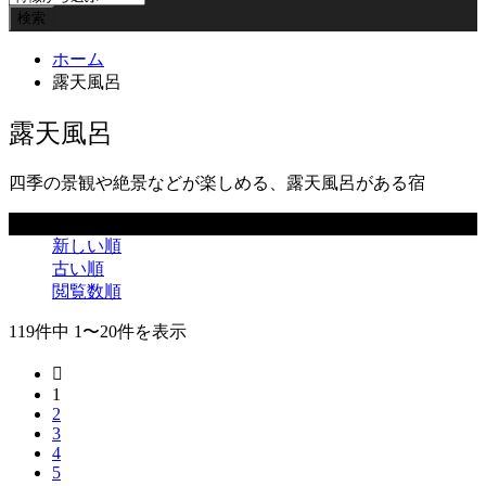
ホーム
露天風呂
露天風呂
四季の景観や絶景などが楽しめる、露天風呂がある宿
並べ替え条件
新しい順
古い順
閲覧数順
119件中 1〜20件を表示

1
2
3
4
5