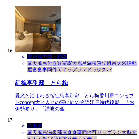
香川県
中国・四国
露天風呂付き客室
露天風呂
温泉
貸切風呂
大浴場
部
屋食
食事同伴可
ドッグラン
ドッグスパ
紅梅亭別邸 とら梅
愛犬と泊まれる宿紅梅亭別邸 とら梅香川県コンセプ
トconcept犬と人との深い絆の物語江戸時代後期、「お
伊勢参り」「讃岐の金…
北海道
露天風呂
温泉
部屋食
食事同伴可
ドッグラン
大型犬
可
キッチン完備
アクティビティ