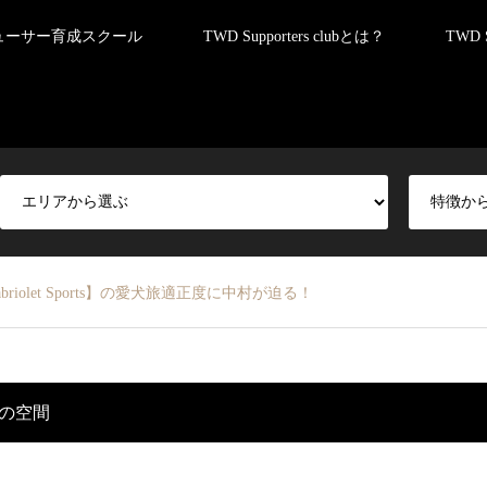
ューサー育成スクール
TWD Supporters clubとは？
TWD 
 Cabriolet Sports】の愛犬旅適正度に中村が迫る！
の空間