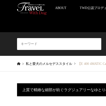
ABOUT
TWD公認プロデ
私と愛犬のメルセデススタイル
【E 400 4MATIC
上質で精緻な細部が紡ぐラグジュアリーなゆとり