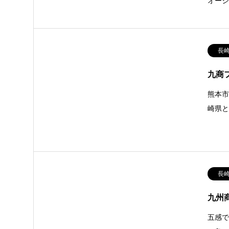
オーシ
長
九商
熊本市
崎県
長
九州
五感