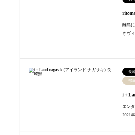
ritom
離島に暮
きヴ
長
部
i＋L
エンタ
202