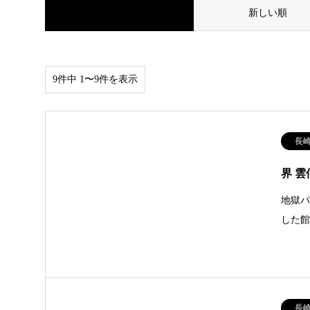
並べ替え条件
新しい順
9件中 1〜9件を表示
長
界 雲
地獄パ
した
長