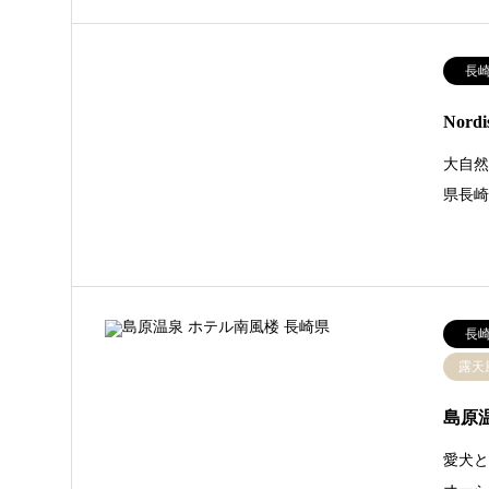
長
Nord
大自然の
県長
長
露天
島原
愛犬と