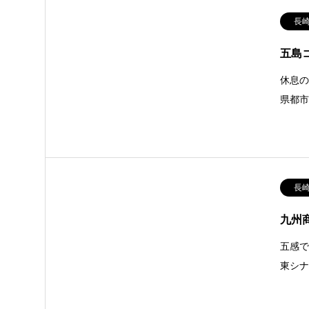
長
五島
休息の
県都
長
九州
五感で
東シナ