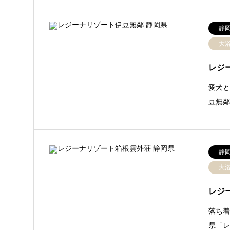
静
大
レジ
愛犬と
豆無
静
大
レジ
落ち着
県「