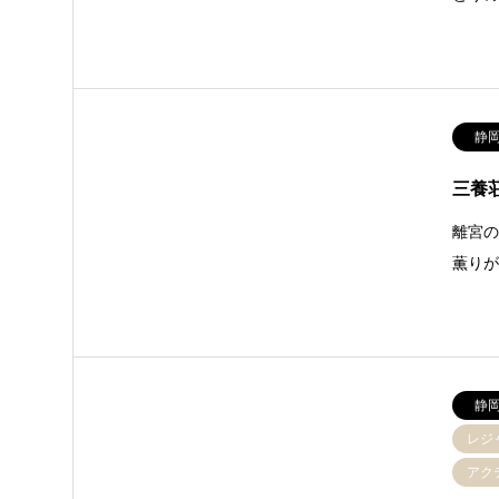
静
三養
離宮
薫り
静
レジ
アク