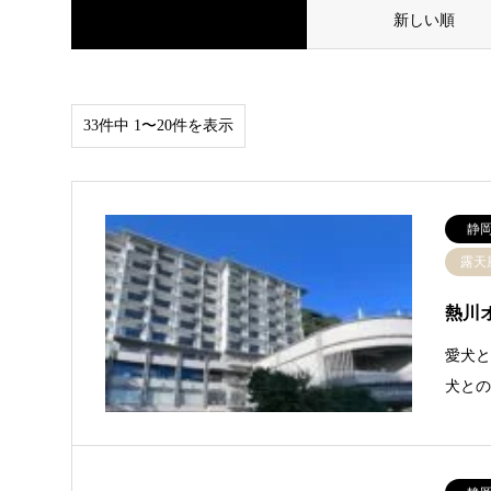
並べ替え条件
新しい順
33件中 1〜20件を表示
静
露天
熱川
愛犬と
犬と