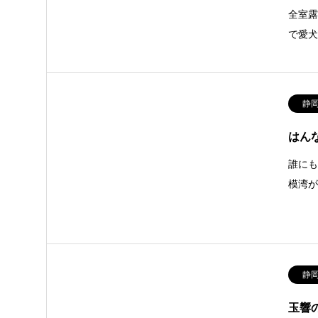
全室
で愛
静
はん
誰に
模湾
静
玉響