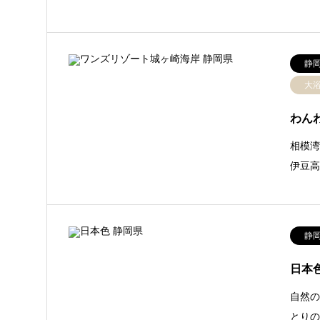
静
大
わん
相模
伊豆
静
日本
自然
とり