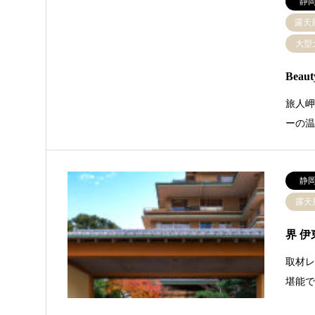
静
露天
大型
Beau
旅人岬
ーの温
静
露天
界 伊
取材レ
堪能で