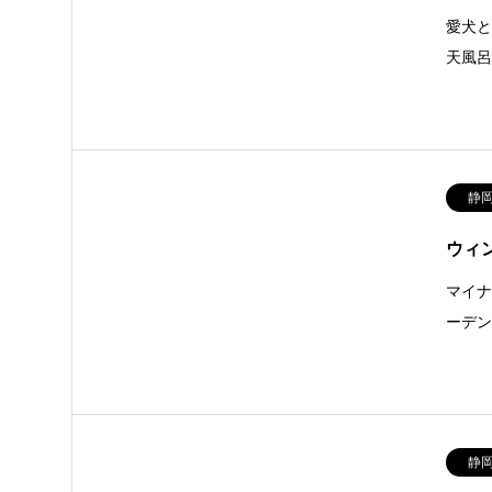
愛犬
天風
静
ウィ
マイ
ーデ
静