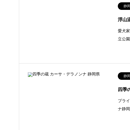
静
浮山
愛犬家
立公
静
四季
プライ
ナ静