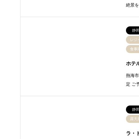
絶景を
静
レジ
食事
ホテ
熱海市
定 ご
静
露天
ラ・