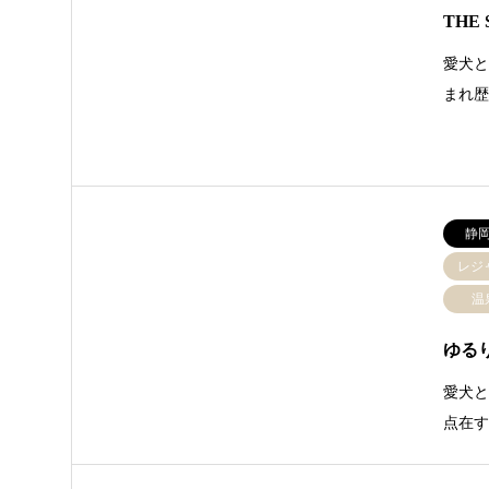
THE 
愛犬と
まれ
静
レジ
温
ゆる
愛犬
点在