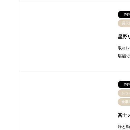
静
露天
星野
取材レ
堪能で
静
レジ
食事
富士
静と