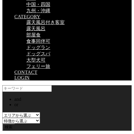
中国・四国
九州・沖縄
CATEGORY
露天風呂付き客室
露天風呂
部屋食
食事同伴可
ドッグラン
ドッグスパ
大型犬可
フェリー旅
CONTACT
LOGIN
and
or