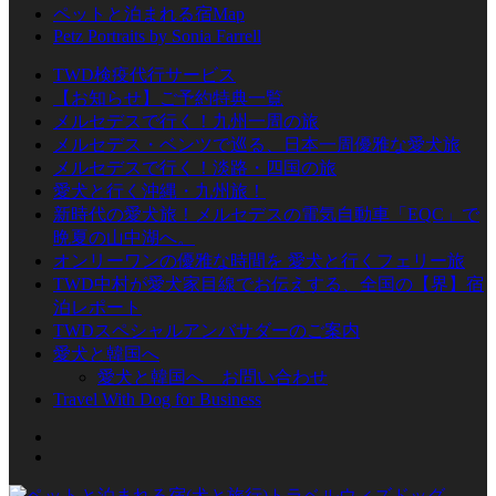
ペットと泊まれる宿Map
Petz Portraits by Sonia Farrell
TWD検疫代行サービス
【お知らせ】ご予約特典一覧
メルセデスで行く！九州一周の旅
メルセデス・ベンツで巡る、日本一周優雅な愛犬旅
メルセデスで行く！淡路・四国の旅
愛犬と行く沖縄・九州旅！
新時代の愛犬旅！メルセデスの電気自動車「EQC」で
晩夏の山中湖へ。
オンリーワンの優雅な時間を 愛犬と行くフェリー旅
TWD中村が愛犬家目線でお伝えする、全国の【界】宿
泊レポート
TWDスペシャルアンバサダーのご案内
愛犬と韓国へ
愛犬と韓国へ お問い合わせ
Travel With Dog for Business