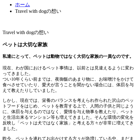
ホーム
Travel with dogの想い
Travel with dogの想い
ペットは大切な家族
私達にとって、ペットは動物ではなく大切な家族の一員なのです。
現在、わが国におけるペット事情は、以前とは見違えるように変わ
ってきました。
つい10年くらい前までは、夜御飯のあまり物に、お味噌汁をかけて
食べさせていたり、愛犬が言うことを聞かない場合には、体罰を与
えて教えたりしていました。
しかし、現在では、栄養のバランスを考えられ作られた沢山のペッ
トフードをはじめ、ペットを教育する上で、人間の子供と同じよう
に、体罰を与えるのではなく、愛情を与え物事を教えたり、ペット
と生活出来るマンション等も増えてきました。そんな環境の変化を
反映し「ペットは犬ではなく家族」と考える方々が非常に増えてき
ました。
昨今、ペットを連れてお出かけする方々が急増している中、まだま