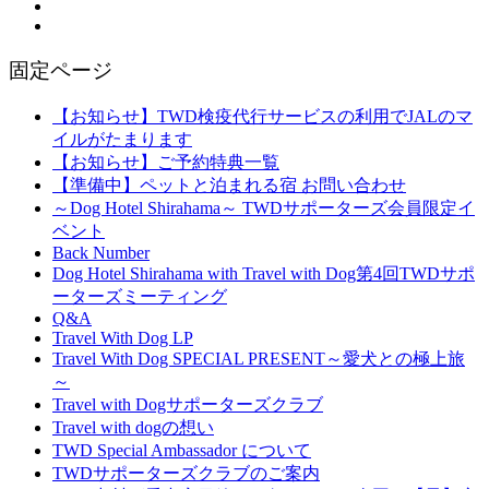
固定ページ
【お知らせ】TWD検疫代行サービスの利用でJALのマ
イルがたまります
【お知らせ】ご予約特典一覧
【準備中】ペットと泊まれる宿 お問い合わせ
～Dog Hotel Shirahama～ TWDサポーターズ会員限定イ
ベント
Back Number
Dog Hotel Shirahama with Travel with Dog第4回TWDサポ
ーターズミーティング
Q&A
Travel With Dog LP
Travel With Dog SPECIAL PRESENT～愛犬との極上旅
～
Travel with Dogサポーターズクラブ
Travel with dogの想い
TWD Special Ambassador について
TWDサポーターズクラブのご案内