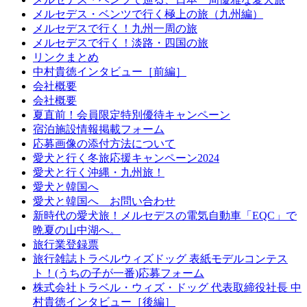
メルセデス・ベンツで行く極上の旅（九州編）
メルセデスで行く！九州一周の旅
メルセデスで行く！淡路・四国の旅
リンクまとめ
中村貴徳インタビュー［前編］
会社概要
会社概要
夏直前！会員限定特別優待キャンペーン
宿泊施設情報掲載フォーム
応募画像の添付方法について
愛犬と行く冬旅応援キャンペーン2024
愛犬と行く沖縄・九州旅！
愛犬と韓国へ
愛犬と韓国へ お問い合わせ
新時代の愛犬旅！メルセデスの電気自動車「EQC」で
晩夏の山中湖へ。
旅行業登録票
旅行雑誌トラベルウィズドッグ 表紙モデルコンテス
ト！(うちの子が一番)応募フォーム
株式会社トラベル・ウィズ・ドッグ 代表取締役社長 中
村貴徳インタビュー［後編］