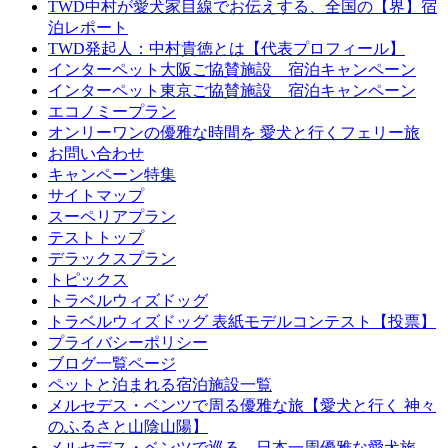
TWD中村が愛犬家目線でお伝えする、全国の【界】宿
泊レポート
TWD発起人：中村貴徳とは【代表プロフィール】
インターペット大阪ご協賛施設 宿泊キャンペーン
インターペット東京ご協賛施設 宿泊キャンペーン
エコノミープラン
オンリーワンの優雅な時間を 愛犬と行くフェリー旅
お問い合わせ
キャンペーン特集
サイトマップ
スーペリアプラン
テストトップ
デラックスプラン
トピックス
トラベルウィズドッグ
トラベルウィズドッグ 表紙モデルコンテスト【投票】
プライバシーポリシー
ブログ一覧ページ
ペットと泊まれる宿泊施設一覧
メルセデス・ベンツで周る優雅な旅【愛犬と行く 神々
のふるさと山陰山陽】
メルセデス・ベンツで巡る、日本一周優雅な愛犬旅