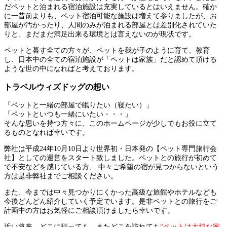
だペットと泊まれる宿泊施設は充実しているとはいえません。確か
に一昔前よりも、ペット宿泊可能な施設は増えて参りましたが、お
部屋が汚かったり、人間のみが泊まれる部屋とは差別化されていた
りと、まだまだ満足出来る環境とは言えないのが現状です。
ペットと暮す全ての方々が、ペットを我が子のように育て、教育
し、日本中の全ての宿泊施設が「ペットは家族」だと認めて頂ける
ような世の中になればと考えております。
トラベルウィズドッグの想い
「ペットと一緒の部屋で眠りたい（寝たい）」
「ペットといつも一緒にいたい・・・」
そんな思いを持つ方々に、このホームページが少しでもお役に立て
るものとなれば幸いです。
弊社は平成24年10月10日より世界初・日本発の【ペット専門旅行会
社】としての運営をスタート致しました。ペットとの旅行が初めて
で不安などを感じている方、 中々ご希望の宿が見つからないという
方は是非弊社までご相談ください。
また、今までは中々見つかりにくかった高級な旅館やホテルなども
今後どんどん紹介していく予定でいます。是非ペットとの旅行をご
計画中の方はお気軽にご相談頂けましたら幸いです。
近い将来、どこに行っても、またどこを訪れても
“ペットは大切な家