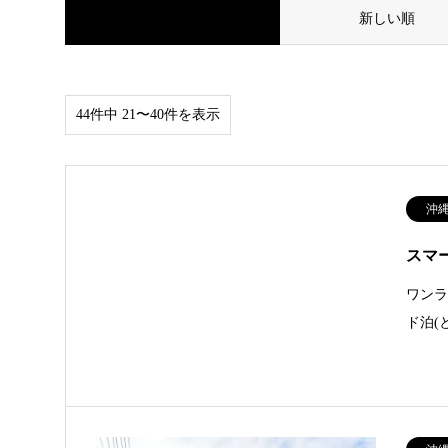
並べ替え条件
新しい順
44件中 21〜40件を表示
沖
スマ
ワン
ド泊(