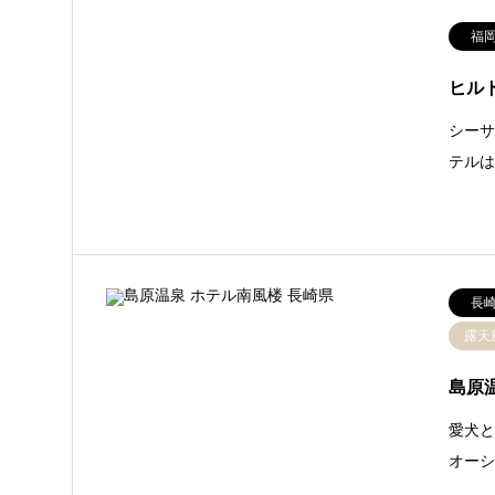
福
ヒル
シー
テルは
長
露天
島原
愛犬と
オーシ