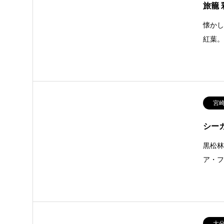
旅籠 
懐かし
紅葉
宮
シー
黒松
ア・
大