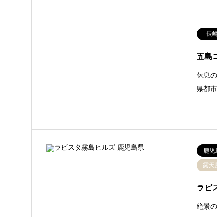
長
五島
休息の
県都
鹿児
露天
ラビ
絶景の