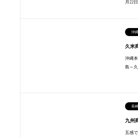
月22
沖
久米
沖縄本
島～久
長
九州
五感で