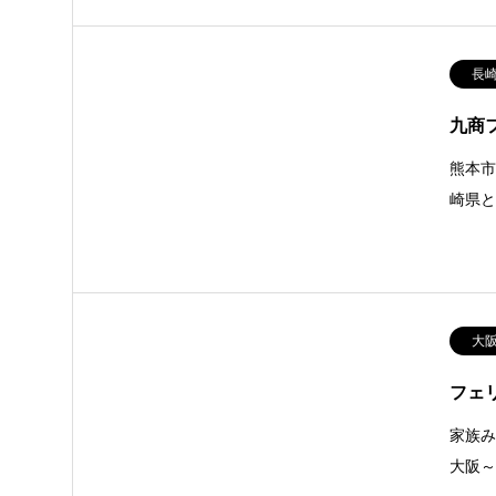
長
九商
熊本市
崎県
大
フェ
家族み
大阪～