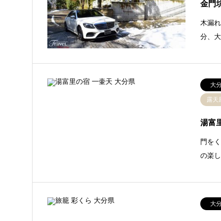
金門坑
木漏れ
分、大
大
露天
湯富
門をく
の楽
大