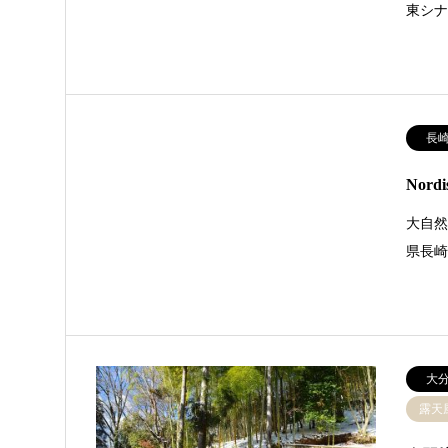
東シナ
長
Nord
大自然の
県長
大
露天