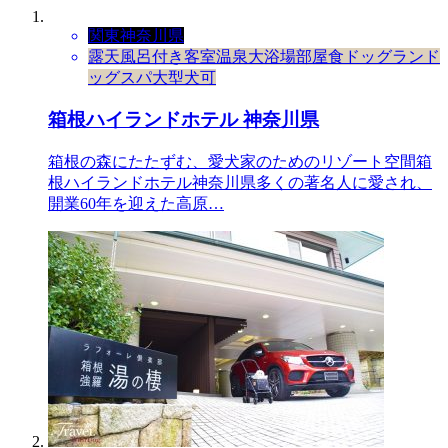
関東
神奈川県
露天風呂付き客室
温泉
大浴場
部屋食
ドッグラン
ド
ッグスパ
大型犬可
箱根ハイランドホテル 神奈川県
箱根の森にたたずむ、愛犬家のためのリゾート空間箱
根ハイランドホテル神奈川県多くの著名人に愛され、
開業60年を迎えた高原…