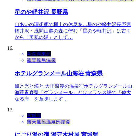
星のや軽井沢 長野県
山あいの理想郷で極上の休息を…星のや軽井沢長野県
軽井沢・浅間山麓の森に佇む「星のや軽井沢」は古く
から「美肌の湯」として…
青森県
東北
露天風呂
温泉
ホテルグランメール山海荘 青森県
風と光と海と 大正浪漫の温泉宿ホテルグランメール山
海荘青森県「グランメール」とはフランス語で「偉大
なる海」を意味します…
宮城県
露天風呂
温泉
部屋食
にごり湯の宿 湯守木村屋 宮城県