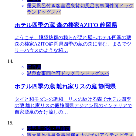
露天風呂付き客室
温泉
貸切風呂
食事同伴可
ドッグ
ラン
ドッグスパ
ホテル四季の蔵 森の棲家AZITO 静岡県
ようこそ、眺望抜群の我らが隠れ屋へホテル四季の蔵
森の棲家AZITO静岡県四季の蔵の森に潜む、まるでツ
リーハウスのような秘…
静岡県
温泉
食事同伴可
ドッグラン
ドッグスパ
ホテル四季の蔵 離れ家リスの庭 静岡県
タイと和モダンの調和、リスの駆ける森でホテル四季
の蔵 離れ家リスの庭静岡県アジアン風のインテリアで
自家源泉のかけ流しの…
長野県
北陸・甲信越
露天風呂
温泉
食事同伴可
大型犬可
アクティビティ