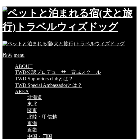
検索
menu
ABOUT
TWD公認プロデューサー育成スクール
TWD Supporters clubとは？
TWD Special Ambassadorとは？
AREA
北海道
東北
関東
北陸・甲信越
東海
近畿
中国・四国