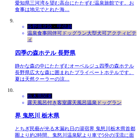
愛知県三河湾を望む高台にたたずむ温泉旅館です。お
食事は地元でとれた海…
長野県
北陸・甲信越
温泉
食事同伴可
ドッグラン
大型犬可
アクティビテ
ィ
四季の森ホテル 長野県
静かな森の中にたたずむオーベルジュ四季の森ホテル
長野県広大な森に囲まれたプライベートホテルです。
夏は天然クーラーの涼…
栃木県
関東
露天風呂付き客室
露天風呂
温泉
ドッグラン
界 鬼怒川 栃木県
とちぎ民藝が光る木漏れ日の湯宿界 鬼怒川栃木県首都
圏より約2時間、鬼怒川温泉駅より車で5分の渓流に面