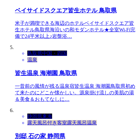
ベイサイドスクエア皆生ホテル 鳥取県
米子が満喫できる海辺のホテルベイサイドスクエア皆
生ホテル鳥取県海沿いの和モダンホテル★全室Wi-Fi完
備で24平米以上♪岩盤浴…
鳥取県
中国・四国
温泉
皆生温泉 海潮園 鳥取県
一昔前の風情が残る温泉宿皆生温泉 海潮園鳥取県初め
て来たのにどこか懐かしい。源泉掛け流しの美肌の湯
＆美食＆おもてなしに…
静岡県
東海
露天風呂付き客室
露天風呂
温泉
別邸 石の家 静岡県