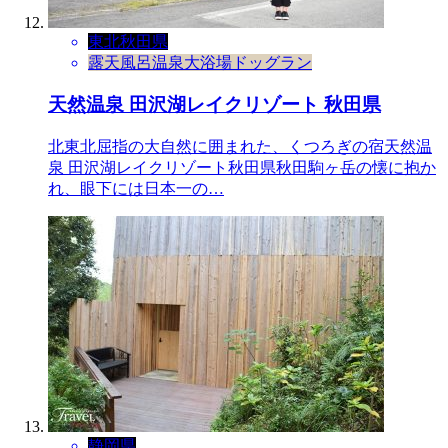
東北
秋田県
露天風呂
温泉
大浴場
ドッグラン
天然温泉 田沢湖レイクリゾート 秋田県
北東北屈指の大自然に囲まれた、くつろぎの宿天然温
泉 田沢湖レイクリゾート秋田県秋田駒ヶ岳の懐に抱か
れ、眼下には日本一の…
静岡県