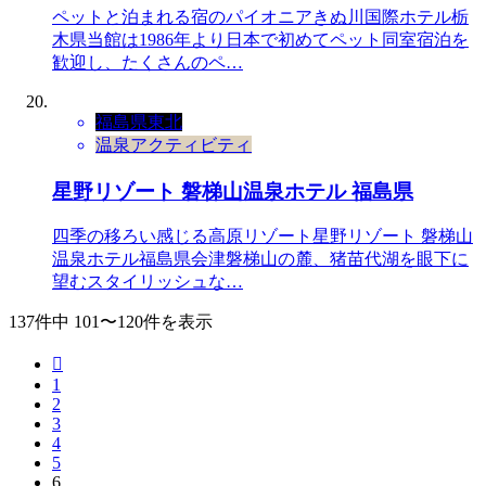
ペットと泊まれる宿のパイオニアきぬ川国際ホテル栃
木県当館は1986年より日本で初めてペット同室宿泊を
歓迎し、たくさんのペ…
福島県
東北
温泉
アクティビティ
星野リゾート 磐梯山温泉ホテル 福島県
四季の移ろい感じる高原リゾート星野リゾート 磐梯山
温泉ホテル福島県会津磐梯山の麓、猪苗代湖を眼下に
望むスタイリッシュな…
137件中 101〜120件を表示

1
2
3
4
5
6