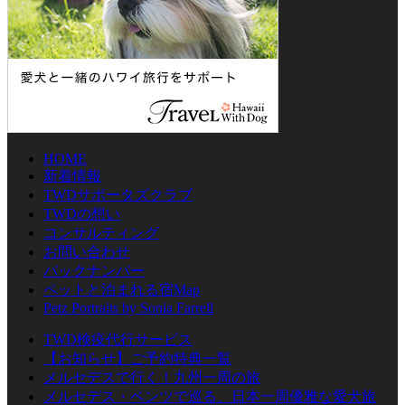
HOME
新着情報
TWDサポータズクラブ
TWDの想い
コンサルティング
お問い合わせ
バックナンバー
ペットと泊まれる宿Map
Petz Portraits by Sonia Farrell
TWD検疫代行サービス
【お知らせ】ご予約特典一覧
メルセデスで行く！九州一周の旅
メルセデス・ベンツで巡る、日本一周優雅な愛犬旅