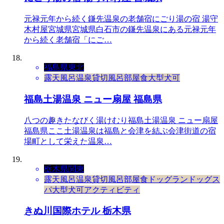
元禄元年から続く鎌先温泉の老舗宿にごり湯の宿 湯守
木村屋宮城県宮城県白石市の鎌先温泉にある元禄元年
から続く老舗宿「にご…
福島県
東北
露天風呂
温泉
貸切風呂
部屋食
大型犬可
福島土湯温泉 ニュー扇屋 福島県
八つの趣きたなびく湯けむり福島土湯温泉 ニュー扇屋
福島県ここ土湯温泉は福島と会津を結ぶ会津街道の宿
場町として栄えた温泉…
栃木県
関東
露天風呂
温泉
貸切風呂
部屋食
ドッグラン
ドッグス
パ
大型犬可
アクティビティ
きぬ川国際ホテル 栃木県