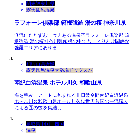
関東
神奈川県
露天風呂
温泉
ラフォーレ倶楽部 箱根強羅 湯の棲 神奈川県
渓流にたたずむ、歴史ある温泉宿ラフォーレ倶楽部 箱
根強羅 湯の棲神奈川県箱根の中でも、とりわけ閑静な
強羅エリアにありま…
和歌山県
近畿
露天風呂
温泉
大浴場
ドッグスパ
南紀白浜温泉 ホテル川久 和歌山県
海を望み、アートに包まれる非日常空間南紀白浜温泉
ホテル川久和歌山県ホテル川久は世界各国の一流職人
による匠の技を集結し…
鳥取県
中国・四国
温泉