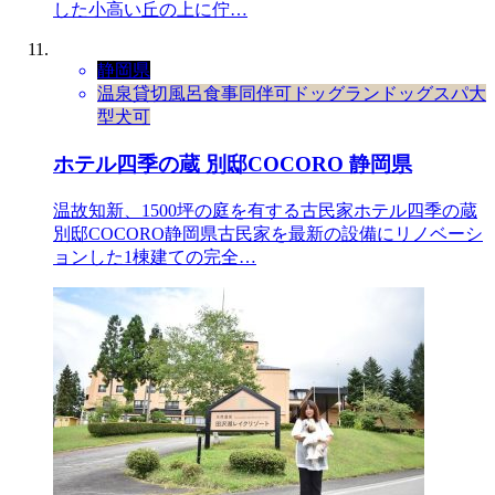
した小高い丘の上に佇…
静岡県
温泉
貸切風呂
食事同伴可
ドッグラン
ドッグスパ
大
型犬可
ホテル四季の蔵 別邸COCORO 静岡県
温故知新、1500坪の庭を有する古民家ホテル四季の蔵
別邸COCORO静岡県古民家を最新の設備にリノベーシ
ョンした1棟建ての完全…