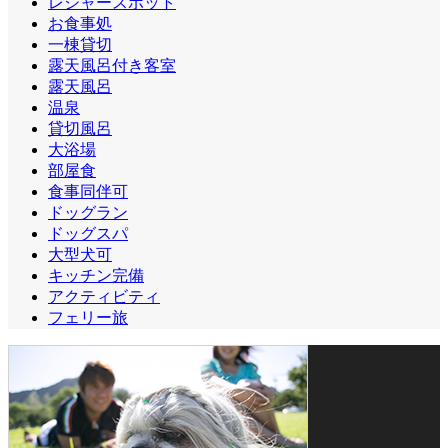
レジャースポット
お食事処
一棟貸切
露天風呂付き客室
露天風呂
温泉
貸切風呂
大浴場
部屋食
食事同伴可
ドッグラン
ドッグスパ
大型犬可
キッチン完備
アクティビティ
フェリー旅