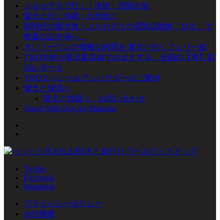
メルセデスで行く！淡路・四国の旅
愛犬と行く沖縄・九州旅！
新時代の愛犬旅！メルセデスの電気自動車「EQC」で
晩夏の山中湖へ。
オンリーワンの優雅な時間を 愛犬と行くフェリー旅
TWD中村が愛犬家目線でお伝えする、全国の【界】宿
泊レポート
TWDスペシャルアンバサダーのご案内
愛犬と韓国へ
愛犬と韓国へ お問い合わせ
Travel With Dog for Business
Twitter
Facebook
Instagram
プライバシーポリシー
会社概要