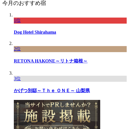
今月のおすすめ宿
1位
Dog Hotel Shirahama
2位
RETONA HAKONE～リトナ箱根～
3位
かげつ別邸～Ｔｈｅ ＯＮＥ～ 山梨県