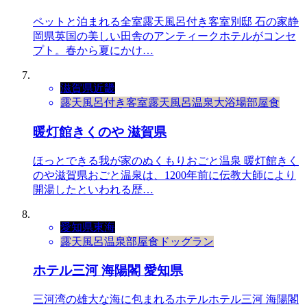
ペットと泊まれる全室露天風呂付き客室別邸 石の家静
岡県英国の美しい田舎のアンティークホテルがコンセ
プト。春から夏にかけ…
滋賀県
近畿
露天風呂付き客室
露天風呂
温泉
大浴場
部屋食
暖灯館きくのや 滋賀県
ほっとできる我が家のぬくもりおごと温泉 暖灯館きく
のや滋賀県おごと温泉は、1200年前に伝教大師により
開湯したといわれる歴…
愛知県
東海
露天風呂
温泉
部屋食
ドッグラン
ホテル三河 海陽閣 愛知県
三河湾の雄大な海に包まれるホテルホテル三河 海陽閣