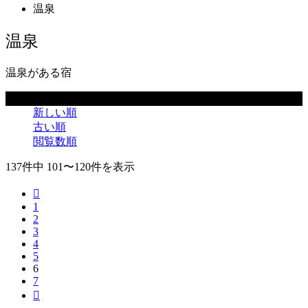
温泉
温泉
温泉がある宿
並べ替え条件
新しい順
古い順
閲覧数順
137件中 101〜120件を表示

1
2
3
4
5
6
7
