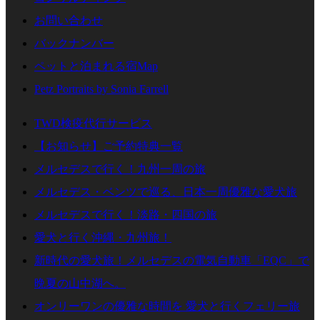
お問い合わせ
バックナンバー
ペットと泊まれる宿Map
Petz Portraits by Sonia Farrell
TWD検疫代行サービス
【お知らせ】ご予約特典一覧
メルセデスで行く！九州一周の旅
メルセデス・ベンツで巡る、日本一周優雅な愛犬旅
メルセデスで行く！淡路・四国の旅
愛犬と行く沖縄・九州旅！
新時代の愛犬旅！メルセデスの電気自動車「EQC」で
晩夏の山中湖へ。
オンリーワンの優雅な時間を 愛犬と行くフェリー旅