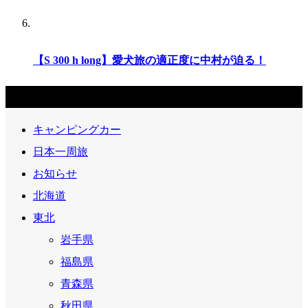
【S 300 h long】愛犬旅の適正度に中村が迫る！
エリア
キャンピングカー
日本一周旅
お知らせ
北海道
東北
岩手県
福島県
青森県
秋田県