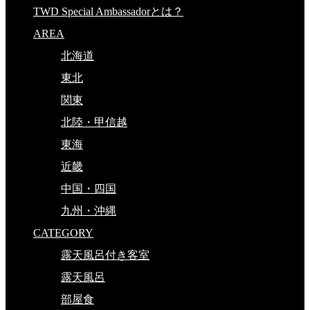
TWD Special Ambassadorとは？
AREA
北海道
東北
関東
北陸・甲信越
東海
近畿
中国・四国
九州・沖縄
CATEGORY
露天風呂付き客室
露天風呂
部屋食