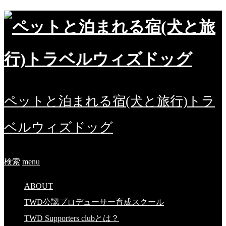
ペットと泊まれる宿(犬と旅行)トラ
ベルウィズドッグ
検索
menu
ABOUT
TWD公認プロデューサー育成スクール
TWD Supporters clubとは？